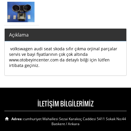
Açıklama
volkswagen audi seat skoda sıfır çıkma orjinal parçalar
servis ve bayi fiyatlarının çok çok altında
www.otobeyincenter.com da detaylı bilği için lütfen
irtibata geçiniz.
İLETİŞİM BİLGİLERİMİZ
Adres:
cumhuriyet Mahallesi Sezai Karakoç Caddesi 5411 Sokak No:44
Batıkent / Ankara