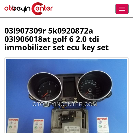
03l907309r 5k0920872a
03l906018at golf 6 2.0 tdi
immobilizer set ecu key set