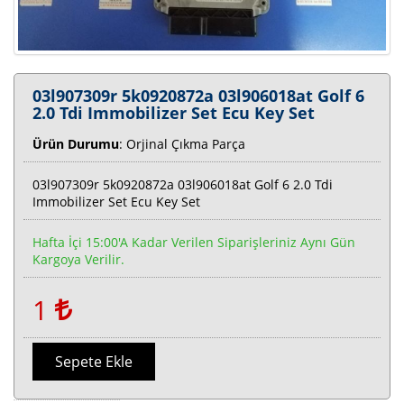
03l907309r 5k0920872a 03l906018at Golf 6
2.0 Tdi Immobilizer Set Ecu Key Set
Ürün Durumu
: Orjinal Çıkma Parça
03l907309r 5k0920872a 03l906018at Golf 6 2.0 Tdi
Immobilizer Set Ecu Key Set
Hafta İçi 15:00'a Kadar Verilen Siparişleriniz Aynı Gün
Kargoya Verilir.
1
Sepete Ekle