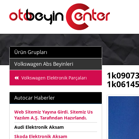
Ürün Grupları
Volkswagen Abs Beyinleri
1k09073
Volkswagen Elektronik Parçaları
1k06145
Autocar Haberler
Web Sitemiz Yayına Girdi. Sitemiz Us
Yazılım A.Ş. Tarafından Hazırlandı.
Audi Elektronik Aksam
Skoda Elektronik Aksam