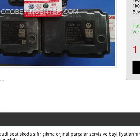
1k0
Bey
Haf
Veri
di seat skoda sıfır çıkma orjinal parçalar servis ve bayi fiyatların
a geçiniz.