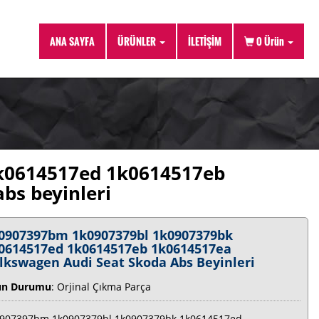
ANA SAYFA
ÜRÜNLER
İLETİŞİM
0
Ürün
k0614517ed 1k0614517eb
bs beyinleri
0907397bm 1k0907379bl 1k0907379bk
0614517ed 1k0614517eb 1k0614517ea
lkswagen Audi Seat Skoda Abs Beyinleri
ün Durumu
: Orjinal Çıkma Parça
907397bm 1k0907379bl 1k0907379bk 1k0614517ed