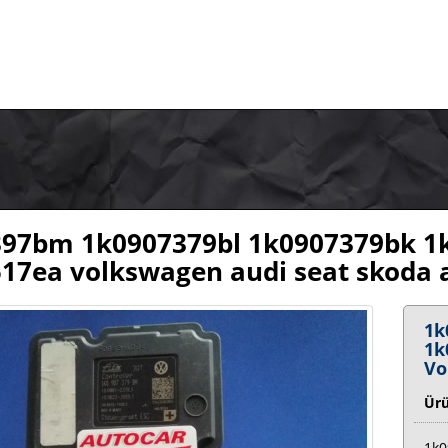
97bm 1k0907379bl 1k0907379bk 1
17ea volkswagen audi seat skoda a
1k
1k
Vo
Ür
1k0