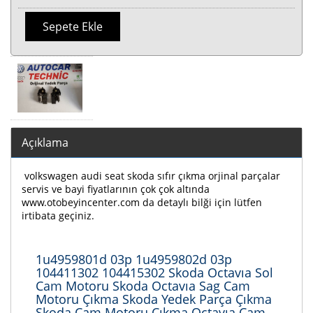
Sepete Ekle
Açıklama
volkswagen audi seat skoda sıfır çıkma orjinal parçalar
servis ve bayi fiyatlarının çok çok altında
www.otobeyincenter.com da detaylı bilği için lütfen
irtibata geçiniz.
1u4959801d 03p 1u4959802d 03p
104411302 104415302 Skoda Octavıa Sol
Cam Motoru Skoda Octavıa Sag Cam
Motoru Çıkma Skoda Yedek Parça Çıkma
Skoda Cam Motoru Çıkma Octavıa Cam