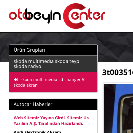
Ürün Grupları
skoda multimedıa skoda teyp
skoda radyo
3t00351
skoda multi medıa cd changer 5f
skoda ekran
Autocar Haberler
Web Sitemiz Yayına Girdi. Sitemiz Us
Yazılım A.Ş. Tarafından Hazırlandı.
Audi Elektronik Aksam