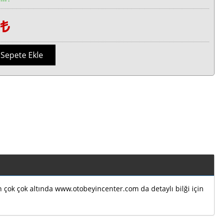
1
Sepete Ekle
ın çok çok altında www.otobeyincenter.com da detaylı bilği için