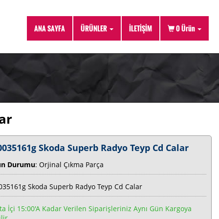
ANA SAYFA
ÜRÜNLER
İLETİŞİM
0
Ürün
ar
0035161g Skoda Superb Radyo Teyp Cd Calar
ün Durumu
: Orjinal Çıkma Parça
035161g Skoda Superb Radyo Teyp Cd Calar
ta İçi 15:00'a Kadar Verilen Siparişleriniz Aynı Gün Kargoya
lir.