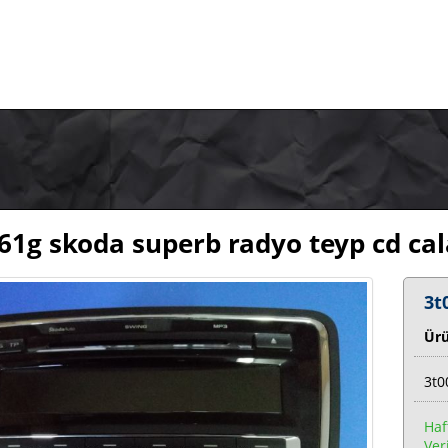
61g skoda superb radyo teyp cd cal
3t
Ür
3t0
Haf
Veri