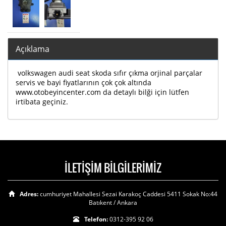
Açıklama
volkswagen audi seat skoda sıfır çıkma orjinal parçalar
servis ve bayi fiyatlarının çok çok altında
www.otobeyincenter.com da detaylı bilği için lütfen
irtibata geçiniz.
İLETİŞİM BİLGİLERİMİZ
Adres:
cumhuriyet Mahallesi Sezai Karakoç Caddesi 5411 Sokak No:44
Batıkent / Ankara
Telefon:
0312-395 92 06