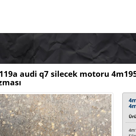
19a audi q7 silecek motoru 4m195
zması
4m
4m
Ür
4m1
Sil