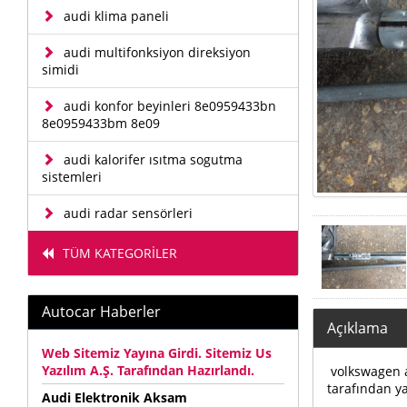
audi klima paneli
audi multifonksiyon direksiyon
simidi
audi konfor beyinleri 8e0959433bn
8e0959433bm 8e09
audi kalorifer ısıtma sogutma
sistemleri
audi radar sensörleri
TÜM KATEGORİLER
Autocar Haberler
Açıklama
Web Sitemiz Yayına Girdi. Sitemiz Us
Yazılım A.Ş. Tarafından Hazırlandı.
volkswagen au
tarafından yap
Audi Elektronik Aksam