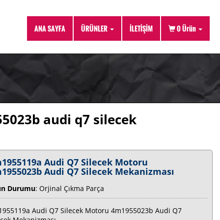
ANA SAYFA
ÜRÜNLER
İLETİŞİM
0
Ürün
5023b audi q7 silecek
1955119a Audi Q7 Silecek Motoru
1955023b Audi Q7 Silecek Mekanizması
ün Durumu
: Orjinal Çıkma Parça
955119a Audi Q7 Silecek Motoru 4m1955023b Audi Q7
ecek Mekanizması