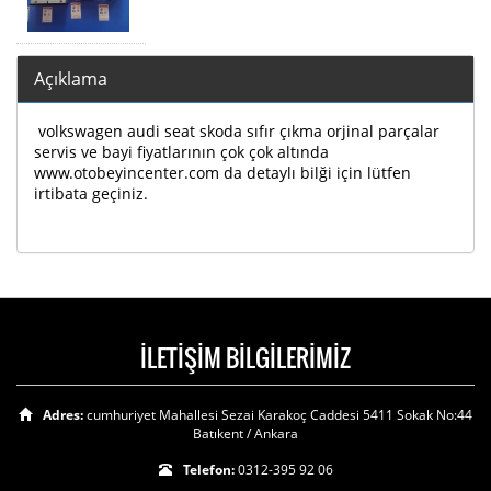
Açıklama
volkswagen audi seat skoda sıfır çıkma orjinal parçalar
servis ve bayi fiyatlarının çok çok altında
www.otobeyincenter.com da detaylı bilği için lütfen
irtibata geçiniz.
İLETİŞİM BİLGİLERİMİZ
Adres:
cumhuriyet Mahallesi Sezai Karakoç Caddesi 5411 Sokak No:44
Batıkent / Ankara
Telefon:
0312-395 92 06