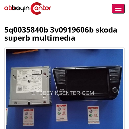
5q0035840b 3v0919606b skoda
superb multimedıa