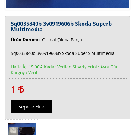
5q0035840b 3v0919606b Skoda Superb
Multimedıa
Ürün Durumu
: Orjinal Çıkma Parça
5q0035840b 3v0919606b Skoda Superb Multimedıa
Hafta İçi 15:00'a Kadar Verilen Siparişleriniz Aynı Gün
Kargoya Verilir.
1
Sepete Ekle