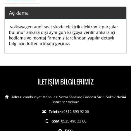
Açıklama
volkswagen audi seat skoda elektrik elektronik parçalar
bulunur ankara dışı aynı gün kargoya verilir ankara içi
kodlama ve montaj firmamız tarafından yapılır detaylı
bilgi için lütfen irtibata geçiniz.
İLETİŞİM BİLGİLERİMİZ
Adres:
cumhuriyet Mahallesi Sezai Karakoç Caddesi 5411 Sokak No:44
Batıkent / Ankara
Telefon:
0312-395 92 06
GSM:
0535 490 33 66
FAX: