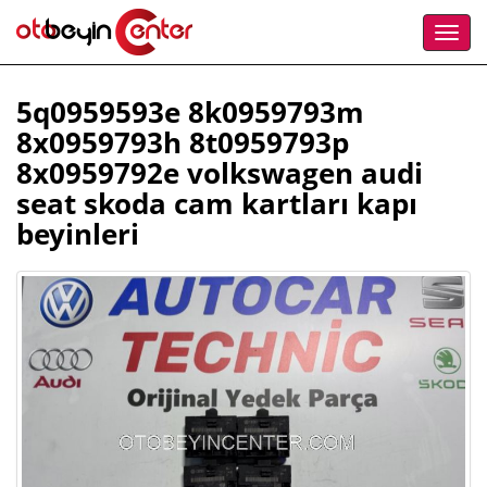
5q0959593e 8k0959793m
8x0959793h 8t0959793p
8x0959792e volkswagen audi
seat skoda cam kartları kapı
beyinleri