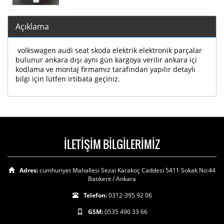
Açıklama
volkswagen audi seat skoda elektrik elektronik parçalar
bulunur ankara dışı aynı gün kargoya verilir ankara içi
kodlama ve montaj firmamız tarafından yapılır detaylı
bilgi için lütfen irtibata geçiniz.
İLETİŞİM BİLGİLERİMİZ
Adres:
cumhuriyet Mahallesi Sezai Karakoç Caddesi 5411 Sokak No:44
Batıkent / Ankara
Telefon:
0312-395 92 06
GSM:
0535 490 33 66