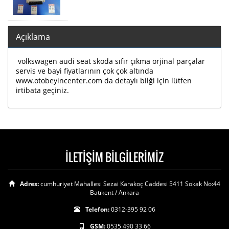
Açıklama
volkswagen audi seat skoda sıfır çıkma orjinal parçalar
servis ve bayi fiyatlarının çok çok altında
www.otobeyincenter.com da detaylı bilği için lütfen
irtibata geçiniz.
İLETİŞİM BİLGİLERİMİZ
Adres:
cumhuriyet Mahallesi Sezai Karakoç Caddesi 5411 Sokak No:44
Batıkent / Ankara
Telefon:
0312-395 92 06
GSM:
0535 490 33 66