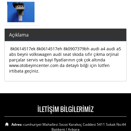
Açıklama
8k0614517ek 8k0614517eh 8k0907379bh audi a4 audi a5
abs beyni volkswagen audi seat skoda sıfır çıkma orjinal
parçalar servis ve bayi fiyatlarının çok çok altında
www.otobeyincenter.com da detaylı bilği için lütfen
irtibata geçiniz.
İLETİŞİM BİLGİLERİMİZ
Adres:
cumhuriyet Mahallesi Sezai Karakoç Caddesi 5411 Sokak No:44
Batıkent / Ankara