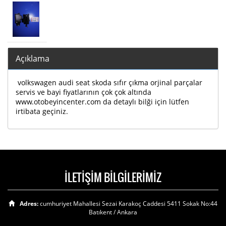
Açıklama
volkswagen audi seat skoda sıfır çıkma orjinal parçalar
servis ve bayi fiyatlarının çok çok altında
www.otobeyincenter.com da detaylı bilği için lütfen
irtibata geçiniz.
İLETİŞİM BİLGİLERİMİZ
Adres:
cumhuriyet Mahallesi Sezai Karakoç Caddesi 5411 Sokak No:44
Batıkent / Ankara