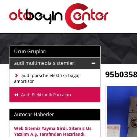
Ürün Grupları
audi multimedia sistemleri
95b0358
audi porsche elektrikli bagaj
amortisör
Audi Elektronik Parçaları
Autocar Haberler
Web Sitemiz Yayına Girdi. Sitemiz Us
Yazılım A.Ş. Tarafından Hazırlandı.