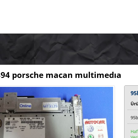
94 porsche macan multimedıa
95
Ür
95b
Haf
Veri