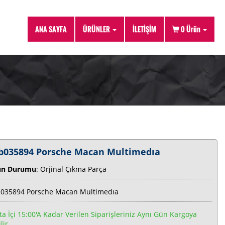
ANA SAYFA
ÜRÜNLER
İLETİŞİM
0
Ürün
b035894 Porsche Macan Multimedıa
ün Durumu
: Orjinal Çıkma Parça
035894 Porsche Macan Multimedıa
ta İçi 15:00'a Kadar Verilen Siparişleriniz Aynı Gün Kargoya
lir.