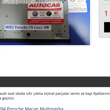
di seat skoda sıfır çıkma orjinal parçalar servis ve bayi fiyatların
a geçiniz.
94 Porsche Macan Multimedıa