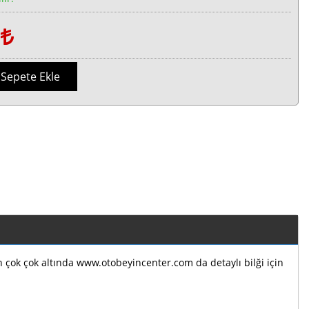
1
Sepete Ekle
ın çok çok altında www.otobeyincenter.com da detaylı bilği için