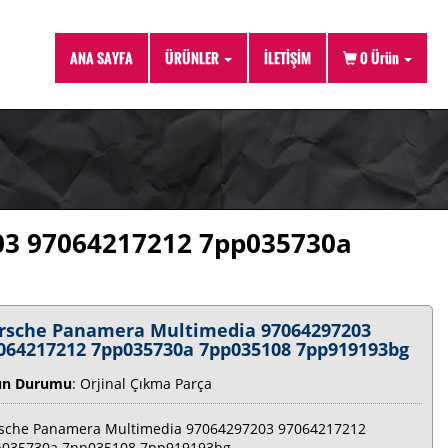
ANA SAYFA
ÜRÜNLER
İLETİŞİM
0
Ürün
03 97064217212 7pp035730a
rsche Panamera Multimedia 97064297203
064217212 7pp035730a 7pp035108 7pp919193bg
ün Durumu
: Orjinal Çıkma Parça
sche Panamera Multimedia 97064297203 97064217212
p035730a 7pp035108 7pp919193bg