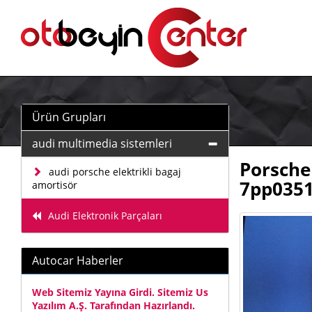
Ürün Grupları
audi multimedia sistemleri
Porsche
audi porsche elektrikli bagaj
7pp0351
amortisör
Audi Elektronik Parçaları
Autocar Haberler
Web Sitemiz Yayına Girdi. Sitemiz Us
Yazılım A.Ş. Tarafından Hazırlandı.