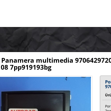
 Panamera multimedia 970642972
08 7pp919193bg
Po
97
Ür
Por
7p