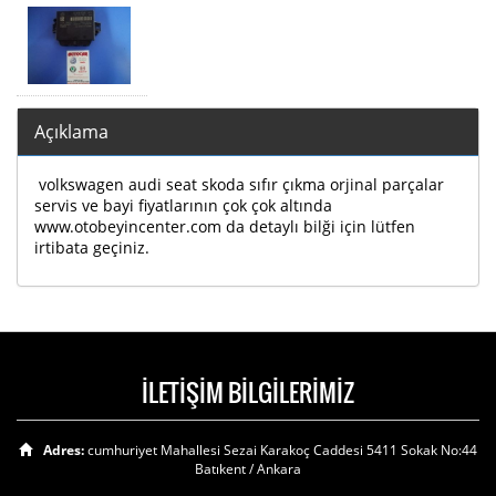
Açıklama
volkswagen audi seat skoda sıfır çıkma orjinal parçalar
servis ve bayi fiyatlarının çok çok altında
www.otobeyincenter.com da detaylı bilği için lütfen
irtibata geçiniz.
İLETİŞİM BİLGİLERİMİZ
Adres:
cumhuriyet Mahallesi Sezai Karakoç Caddesi 5411 Sokak No:44
Batıkent / Ankara