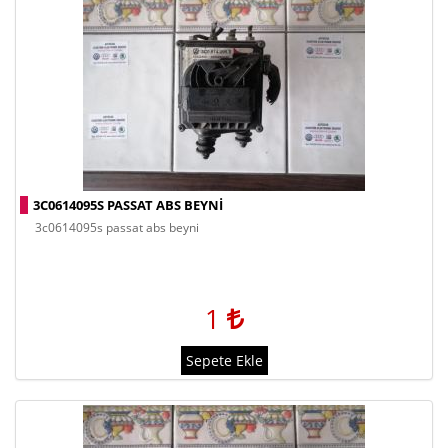
3C0614095S PASSAT ABS BEYNI
3c0614095s passat abs beyni
1
Sepete Ekle