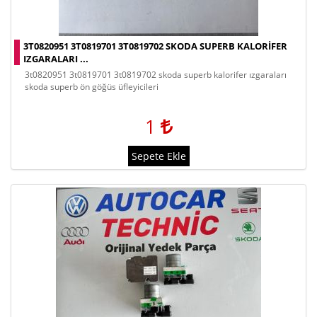
3T0820951 3T0819701 3T0819702 SKODA SUPERB KALORIFER
IZGARALARI ...
3t0820951 3t0819701 3t0819702 skoda superb kalorifer ızgaraları
skoda superb ön göğüs üfleyicileri
1
Sepete Ekle