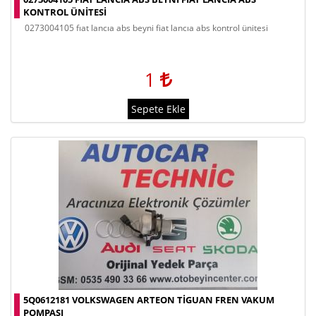
KONTROL ÜNITESI
0273004105 fıat lancıa abs beyni fiat lancıa abs kontrol ünitesi
1
Sepete Ekle
5Q0612181 VOLKSWAGEN ARTEON TIGUAN FREN VAKUM
POMPASI