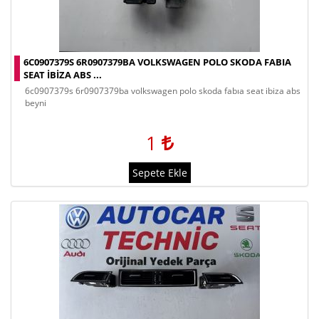
6C0907379S 6R0907379BA VOLKSWAGEN POLO SKODA FABIA
SEAT IBIZA ABS ...
6c0907379s 6r0907379ba volkswagen polo skoda fabıa seat ibiza abs
beyni
1
Sepete Ekle