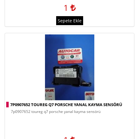
1
Sepete Ekle
7P0907652 TOUREG Q7 PORSCHE YANAL KAYMA SENSÖRÜ
7p0907652 toureg q7 porsche yanal kayma sensörü