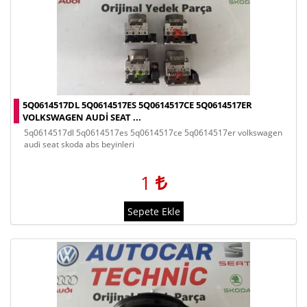
5Q0614517DL 5Q0614517ES 5Q0614517CE 5Q0614517ER
VOLKSWAGEN AUDI SEAT ...
5q0614517dl 5q0614517es 5q0614517ce 5q0614517er volkswagen
audi seat skoda abs beyinleri
1
Sepete Ekle