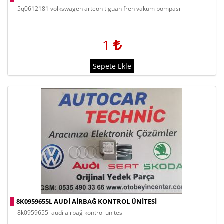
5q0612181 volkswagen arteon tiguan fren vakum pompası
1
Sepete Ekle
8K0959655L AUDI AIRBAĞ KONTROL ÜNITESI
8k0959655l audi airbağ kontrol ünitesi