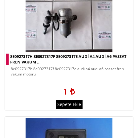
8E0927317H 8E0927317F 8E0927317E AUDI A4 AUDI A6 PASSAT
FREN VAKUM ...
8e0927317h 8e0927317f 8e0927317e audi a4 audi a6 passat fren
vakum motoru
1
Sepete Ekle