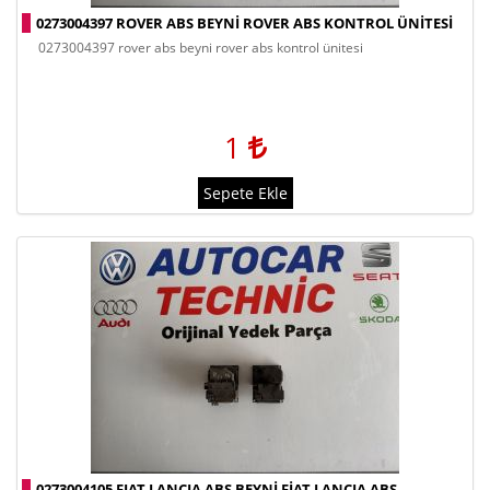
0273004397 ROVER ABS BEYNI ROVER ABS KONTROL ÜNITESI
0273004397 rover abs beyni rover abs kontrol ünitesi
1
Sepete Ekle
0273004105 FIAT LANCIA ABS BEYNI FIAT LANCIA ABS