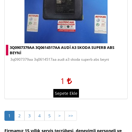
3Q0907379AA 3Q0614517AA AUDI A3 SKODA SUPERB ABS
BEYNI
3q0907379aa 3q0614517aa audi a3 skoda superb abs beyni
1
Sepete Ekle
1
2
3
4
5
>
>>
Firmamız 15 yıllık servis tecrübesi, deneyimli personeli ve