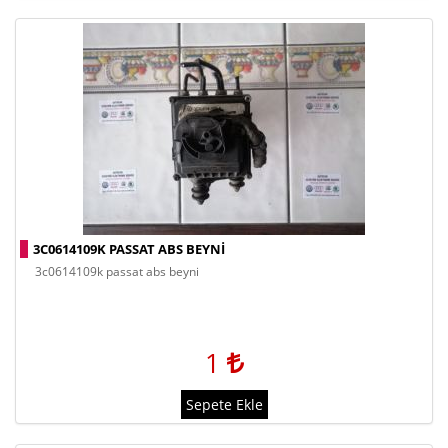
3C0614109K PASSAT ABS BEYNI
3c0614109k passat abs beyni
1
Sepete Ekle