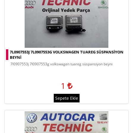
7L0907553J 7L0907553G VOLKSWAGEN TUAREG SÜSPANSIYON
BEYNI
7l0907553j 7l0907553g volkswagen tuareg süspansiyon beyni
1
Sepete Ekle