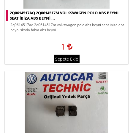
2Q0614517AQ 2Q0614517M VOLKSWAGEN POLO ABS BEYNI
SEAT IBIZA ABS BEYNI ...
2q0614517aq 2q0614517m volkswagen polo abs beyni seat ibiza abs
beyni skoda fabıa abs beyni
1
Sepete Ekle