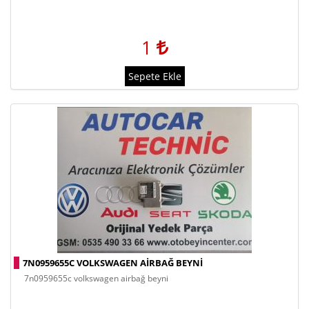
1
Sepete Ekle
7N0959655C VOLKSWAGEN AIRBAĞ BEYNI
7n0959655c volkswagen airbağ beyni