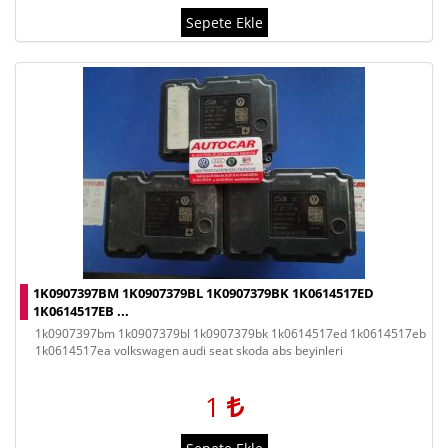
Sepete Ekle
1K0907397BM 1K0907379BL 1K0907379BK 1K0614517ED
1K0614517EB ...
1k0907397bm 1k0907379bl 1k0907379bk 1k0614517ed 1k0614517eb
1k0614517ea volkswagen audi seat skoda abs beyinleri
1