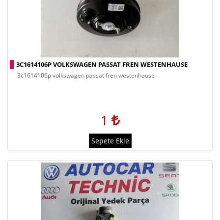
3C1614106P VOLKSWAGEN PASSAT FREN WESTENHAUSE
3c1614106p volkswagen passat fren westenhause
1
Sepete Ekle