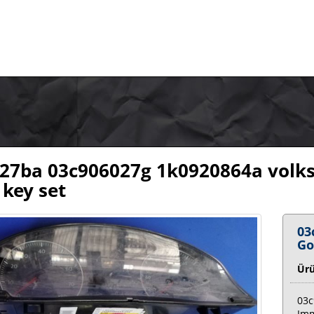
27ba 03c906027g 1k0920864a volksw
 key set
03
Go
Ür
03c
Imm