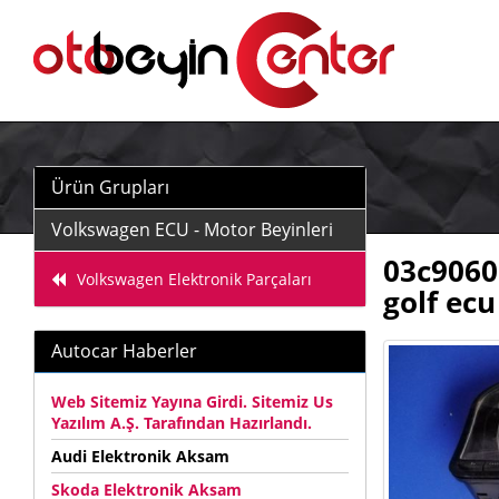
Ürün Grupları
Volkswagen ECU - Motor Beyinleri
03c9060
Volkswagen Elektronik Parçaları
golf ecu
Autocar Haberler
Web Sitemiz Yayına Girdi. Sitemiz Us
Yazılım A.Ş. Tarafından Hazırlandı.
Audi Elektronik Aksam
Skoda Elektronik Aksam