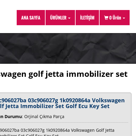
ANA SAYFA
ÜRÜNLER
İLETİŞİM
0
Ürün
agen golf jetta immobilizer set
c906027ba 03c906027g 1k0920864a Volkswagen
lf Jetta Immobilizer Set Golf Ecu Key Set
ün Durumu
: Orjinal Çıkma Parça
906027ba 03c906027g 1k0920864a Volkswagen Golf Jetta
obilizer Set Golf Ecu Key Set