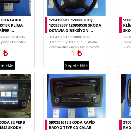
KODA FABIA
1Z0419091C 1Z0880201Q
5E0
STER KLIMA
1Z0959537 1Z0959538 SKODA
KLI
IFER ...
OCTAVIA DIREKSIYON ...
SKO
1z0419091c 1z0880201q
5e0820047h skoda octavıa klima
paneli kalorifer
1z0959537 1z0959538 skoda
pane
octavıa direksiyon simidi skoda
klim
1
1
octavıa airbağ skoda octavıa
multifonksiyon direksiyon
te Ekle
Sepete Ekle
SKODA SUPERB
5J0035161E SKODA RAPID
3T0
5842 SKODA
RADYO TEYP CD CALAR
RAD