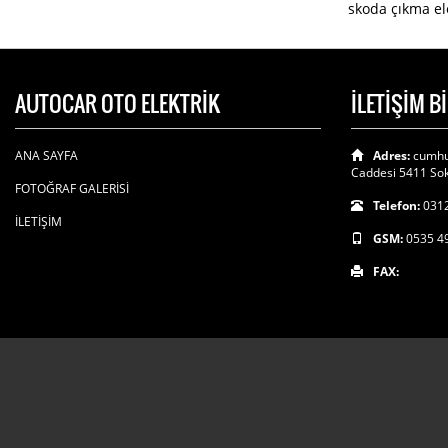
skoda çıkma elek
AUTOCAR OTO ELEKTRİK
İLETİŞİM B
ANA SAYFA
Adres:
cumhu
Caddesi 5411 Sok
FOTOĞRAF GALERİSİ
Telefon:
0312
İLETİŞİM
GSM:
0535 4
FAX: