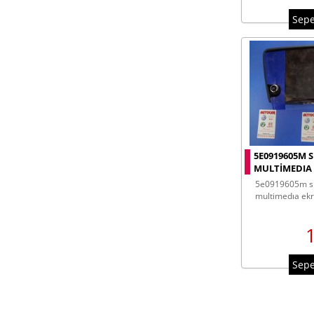
Sepe
5E0919605M 
MULTIMEDIA
5e0919605m skoda octavıa
multimedıa ek
Sepe