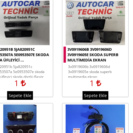
820951B 5JA820951C
3V0919606B 3V0919606D
953507A 5E0953507E SKODA
3V0919605E SKODA SUPERB
 ÜFLEYICI ...
MULTIMEDIA EKRAN
3v0919606b 3v0919606d
953507a 5e0953507e skoda
3v0919605e skoda superb
 üfleyici skoda dörtlü flaşör
multimedia ekran
1
1
tarı
Sepete Ekle
Sepete Ekle