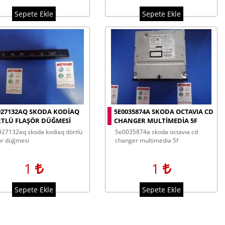
Sepete Ekle
Sepete Ekle
927132AQ SKODA KODIAQ
5E0035874A SKODA OCTAVIA CD
TLÜ FLAŞÖR DÜĞMESI
CHANGER MULTIMEDIA 5F
5e0035874a skoda octavıa cd
ör düğmesi
changer multimedia 5f
1
1
Sepete Ekle
Sepete Ekle