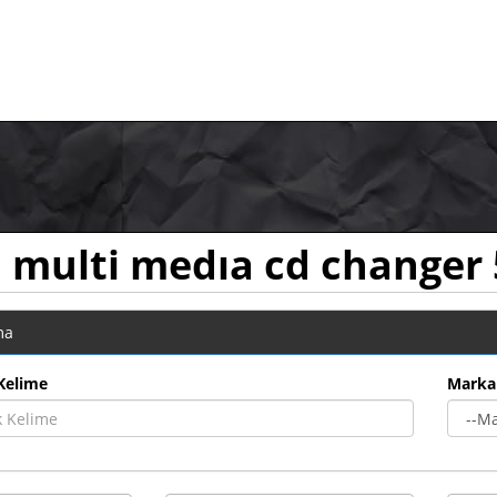
 multi medıa cd changer 
ma
Kelime
Marka