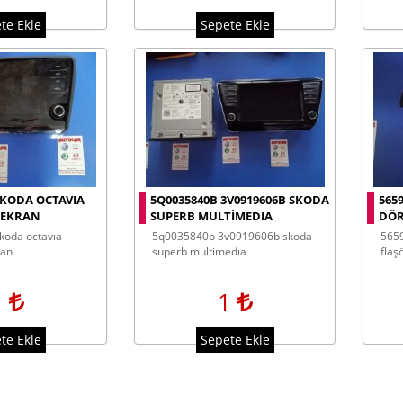
te Ekle
Sepete Ekle
SKODA OCTAVIA
5Q0035840B 3V0919606B SKODA
565
 EKRAN
SUPERB MULTIMEDIA
DÖR
5q0035840b 3v0919606b skoda
565927132aq skoda kodiaq dörtlü
ran
superb multimedıa
flaş
1
1
te Ekle
Sepete Ekle