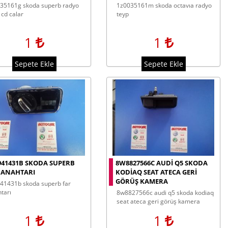
1z0035161m skoda octavıa radyo
 cd calar
teyp
1
1
Sepete Ekle
Sepete Ekle
941431B SKODA SUPERB
8W8827566C AUDI Q5 SKODA
 ANAHTARI
KODIAQ SEAT ATECA GERI
GÖRÜŞ KAMERA
tarı
8w8827566c audi q5 skoda kodiaq
seat ateca geri görüş kamera
1
1