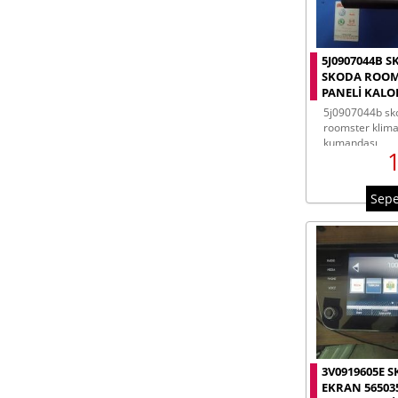
5J0907044B S
SKODA ROOM
PANELI KALOR
5j0907044b skoda fabıa skoda
roomster klima 
kumandası
Sepe
3V0919605E 
EKRAN 56503