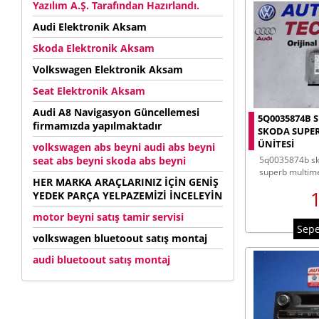
Yazılım A.Ş. Tarafından Hazırlandı.
Audi Elektronik Aksam
Skoda Elektronik Aksam
Volkswagen Elektronik Aksam
Seat Elektronik Aksam
Audi A8 Navigasyon Güncellemesi
5Q0035874B 
firmamızda yapılmaktadır
SKODA SUPE
ÜNITESI
volkswagen abs beyni audi abs beyni
seat abs beyni skoda abs beyni
5q0035874b skoda octavıa skoda
superb multime
HER MARKA ARAÇLARINIZ İÇİN GENİŞ
YEDEK PARÇA YELPAZEMİZİ İNCELEYİN
motor beyni satış tamir servisi
Sepe
volkswagen bluetoout satış montaj
audi bluetoout satış montaj