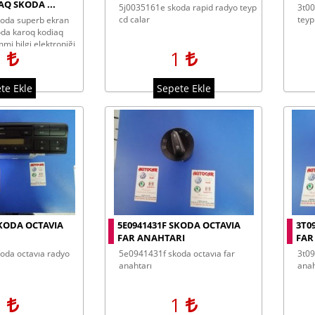
Q SKODA ...
5j0035161e skoda rapid radyo teyp
3t0035161g skoda superb radyo
cd calar
teyp
da karoq kodiaq
i bilgi elektroniği
1
1
oda ekran
te Ekle
Sepete Ekle
SKODA OCTAVIA
5E0941431F SKODA OCTAVIA
3T0
FAR ANAHTARI
FAR
5e0941431f skoda octavıa far
3t0941431b skoda superb far
anahtarı
anah
1
1