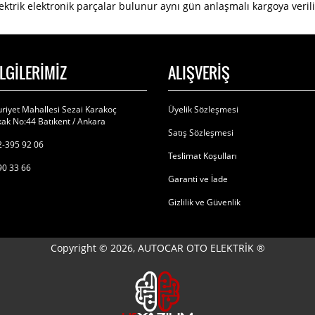
trik elektronik parçalar bulunur aynı gün anlaşmalı kargoya verilir 
İLGİLERİMİZ
ALIŞVERİŞ
riyet Mahallesi Sezai Karakoç
Üyelik Sözleşmesi
ak No:44 Batıkent / Ankara
Satış Sözleşmesi
-395 92 06
Teslimat Koşulları
90 33 66
Garanti ve İade
Gizlilik ve Güvenlik
Copyright © 2026, AUTOCAR OTO ELEKTRİK ®