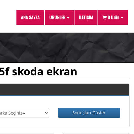
ANA SAYFA
ÜRÜNLER
İLETİŞİM
0
Ürün
5f skoda ekran