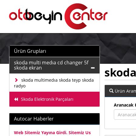
Ürün Grupları
skoda multi medıa cd changer 5f
skoda ekran
skoda
skoda multimedıa skoda teyp skoda
radyo
Ürün Ara
Skoda Elektronik Parçaları
Aranacak 
Autocar Haberler
Web Sitemiz Yayına Girdi. Sitemiz Us