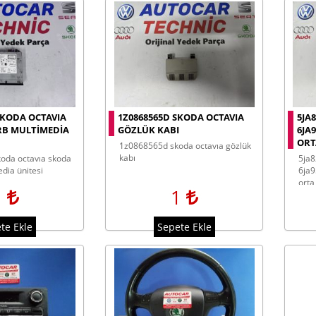
SKODA OCTAVIA
1Z0868565D SKODA OCTAVIA
5JA
RB MULTIMEDIA
GÖZLÜK KABI
6JA
ORTA
1z0868565d skoda octavıa gözlük
kabı
5ja820951b 5ja820951c
dia ünitesi
6ja
orta
1
1
anah
te Ekle
Sepete Ekle