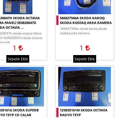
820047H SKODA OCTAVIA
566827566A SKODA KAROQ
MA PANELI 5E0820047D
SKODA KODIAQ ARKA KAMERA
DA OCTAVIA ...
566827566a skoda karoq skoda
kodiaq arka kamera
li 5e0820047d skoda octavıa
atronik
1
1
Sepete Ekle
Sepete Ekle
035161G SKODA SUPERB
1Z0035161M SKODA OCTAVIA
YO TEYP CD CALAR
RADYO TEYP