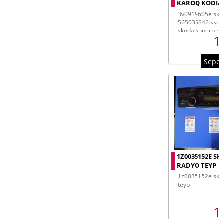
KAROQ KODIA
3v0919605e skoda superb ekran
565035842 sko
skoda superb mm
3v0919605e sk
Sepe
1Z0035152E 
RADYO TEYP
1z0035152e skoda octavıa radyo
teyp