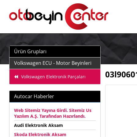
Ürün Grupları
Volkswagen ECU - Motor Beyinleri
03l9060
Volkswagen Elektronik Parçaları
Autocar Haberler
Web Sitemiz Yayına Girdi. Sitemiz Us
Yazılım A.Ş. Tarafından Hazırlandı.
Audi Elektronik Aksam
Skoda Elektronik Aksam