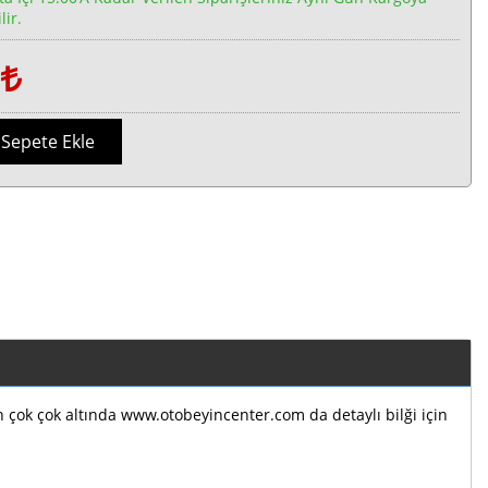
lir.
1
Sepete Ekle
ın çok çok altında www.otobeyincenter.com da detaylı bilği için