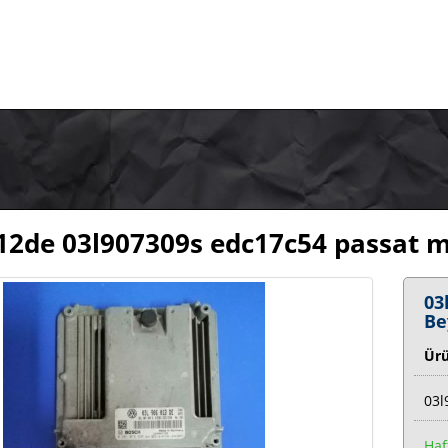
12de 03l907309s edc17c54 passat m
03
Be
Ür
03l
Haf