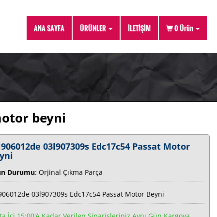
ANA SAYFA
ÜRÜNLER
İLETİŞİM
0
Ürün
otor beyni
l906012de 03l907309s Edc17c54 Passat Motor
yni
ün Durumu
: Orjinal Çıkma Parça
906012de 03l907309s Edc17c54 Passat Motor Beyni
ta İçi 15:00'a Kadar Verilen Siparişleriniz Aynı Gün Kargoya