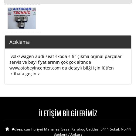
Açıklama
volkswagen audi seat skoda sıfır çıkma orjinal parçalar
servis ve bayi fiyatlarının çok çok altında
www.otobeyincenter.com da detaylı bilği için lütfen
irtibata geçiniz.
İLETİŞİM BİLGİLERİMİZ
Adres:
cumhuriyet Mahallesi Sezai Karakoç Caddesi 5411 Sokak No:44
Batıkent / Ankara