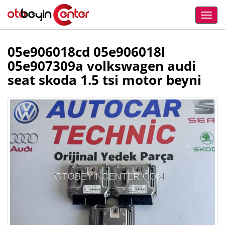
05e906018cd 05e906018l
05e907309a volkswagen audi
seat skoda 1.5 tsi motor beyni