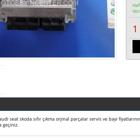
Haf
Veri
di seat skoda sıfır çıkma orjinal parçalar servis ve bayi fiyatların
a geçiniz.