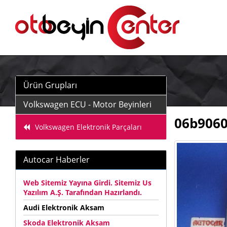
Ürün Grupları
Volkswagen ECU - Motor Beyinleri
06b9060
Volkswagen Elektronik Parçaları
Autocar Haberler
Web Sitemiz Yayına Girdi. Sitemiz Us
Yazılım A.Ş. Tarafından Hazırlandı.
Audi Elektronik Aksam
Skoda Elektronik Aksam