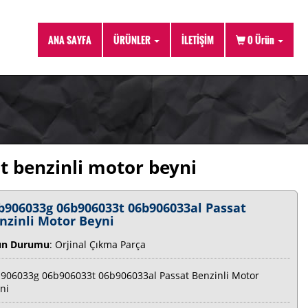
ANA SAYFA
ÜRÜNLER
İLETİŞİM
0
Ürün
 benzinli motor beyni
b906033g 06b906033t 06b906033al Passat
nzinli Motor Beyni
ün Durumu
: Orjinal Çıkma Parça
906033g 06b906033t 06b906033al Passat Benzinli Motor
ni