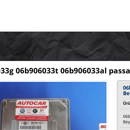
33g 06b906033t 06b906033al passat
06
Be
Ür
06b
Bey