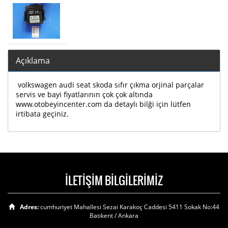
Açıklama
volkswagen audi seat skoda sıfır çıkma orjinal parçalar
servis ve bayi fiyatlarının çok çok altında
www.otobeyincenter.com da detaylı bilği için lütfen
irtibata geçiniz.
İLETİŞİM BİLGİLERİMİZ
Adres:
cumhuriyet Mahallesi Sezai Karakoç Caddesi 5411 Sokak No:44
Batıkent / Ankara