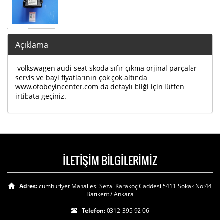
Açıklama
volkswagen audi seat skoda sıfır çıkma orjinal parçalar
servis ve bayi fiyatlarının çok çok altında
www.otobeyincenter.com da detaylı bilği için lütfen
irtibata geçiniz.
İLETİŞİM BİLGİLERİMİZ
Adres:
cumhuriyet Mahallesi Sezai Karakoç Caddesi 5411 Sokak No:44
Batıkent / Ankara
Telefon:
0312-395 92 06