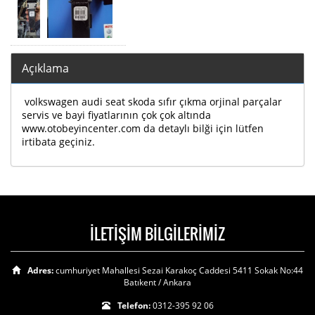
Açıklama
volkswagen audi seat skoda sıfır çıkma orjinal parçalar
servis ve bayi fiyatlarının çok çok altında
www.otobeyincenter.com da detaylı bilği için lütfen
irtibata geçiniz.
İLETİŞİM BİLGİLERİMİZ
Adres:
cumhuriyet Mahallesi Sezai Karakoç Caddesi 5411 Sokak No:44
Batıkent / Ankara
Telefon:
0312-395 92 06