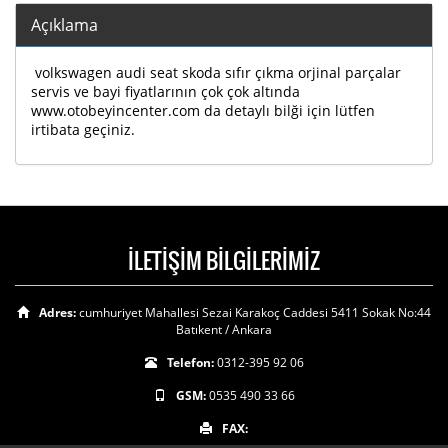
Açıklama
volkswagen audi seat skoda sıfır çıkma orjinal parçalar
servis ve bayi fiyatlarının çok çok altında
www.otobeyincenter.com da detaylı bilği için lütfen
irtibata geçiniz.
İLETİŞİM BİLGİLERİMİZ
Adres:
cumhuriyet Mahallesi Sezai Karakoç Caddesi 5411 Sokak No:44
Batıkent / Ankara
Telefon:
0312-395 92 06
GSM:
0535 490 33 66
FAX: