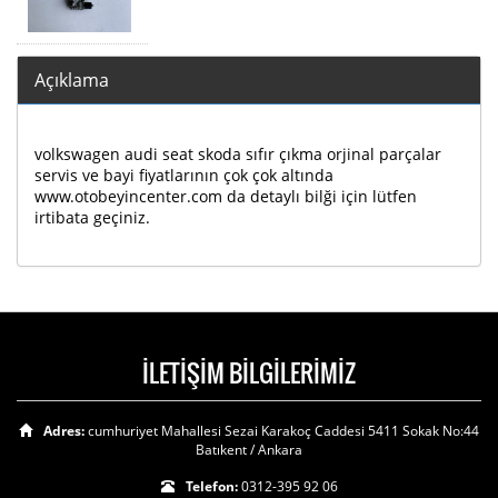
Açıklama
volkswagen audi seat skoda sıfır çıkma orjinal parçalar
servis ve bayi fiyatlarının çok çok altında
www.otobeyincenter.com da detaylı bilği için lütfen
irtibata geçiniz.
İLETİŞİM BİLGİLERİMİZ
Adres:
cumhuriyet Mahallesi Sezai Karakoç Caddesi 5411 Sokak No:44
Batıkent / Ankara
Telefon:
0312-395 92 06