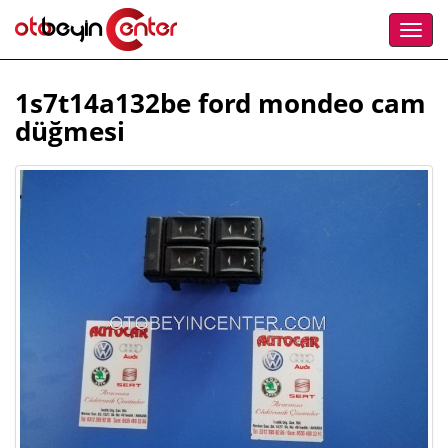
1s7t14a132be ford mondeo cam
düğmesi