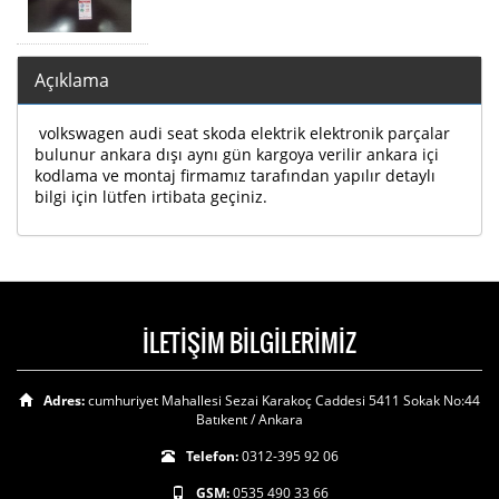
Açıklama
volkswagen audi seat skoda elektrik elektronik parçalar
bulunur ankara dışı aynı gün kargoya verilir ankara içi
kodlama ve montaj firmamız tarafından yapılır detaylı
bilgi için lütfen irtibata geçiniz.
İLETİŞİM BİLGİLERİMİZ
Adres:
cumhuriyet Mahallesi Sezai Karakoç Caddesi 5411 Sokak No:44
Batıkent / Ankara
Telefon:
0312-395 92 06
GSM:
0535 490 33 66