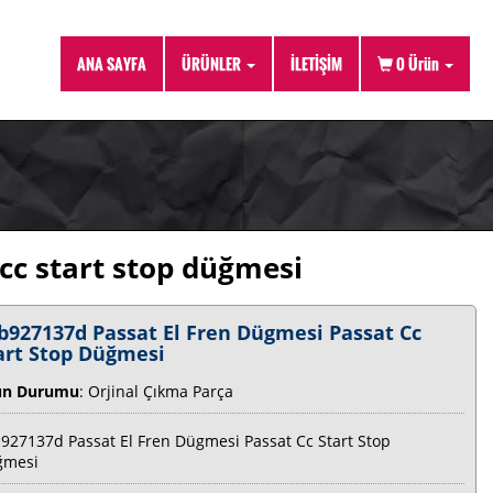
ANA SAYFA
ÜRÜNLER
İLETİŞİM
0
Ürün
cc start stop düğmesi
b927137d Passat El Fren Dügmesi Passat Cc
art Stop Düğmesi
ün Durumu
: Orjinal Çıkma Parça
927137d Passat El Fren Dügmesi Passat Cc Start Stop
ğmesi