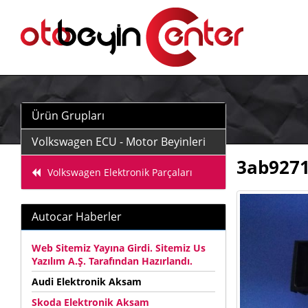
Ürün Grupları
Volkswagen ECU - Motor Beyinleri
3ab9271
Volkswagen Elektronik Parçaları
Autocar Haberler
Web Sitemiz Yayına Girdi. Sitemiz Us
Yazılım A.Ş. Tarafından Hazırlandı.
Audi Elektronik Aksam
Skoda Elektronik Aksam