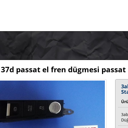
37d passat el fren dügmesi passat 
3a
St
Ür
3ab
Dü