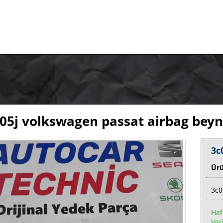
05j volkswagen passat airbag beyn
3c
Ür
3c0
Haf
Veri