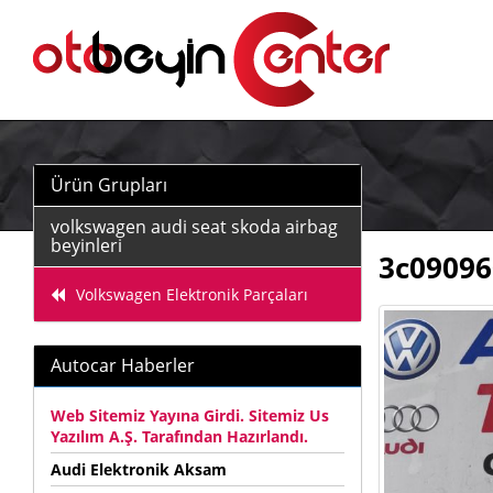
Ürün Grupları
volkswagen audi seat skoda airbag
beyinleri
3c09096
Volkswagen Elektronik Parçaları
Autocar Haberler
Web Sitemiz Yayına Girdi. Sitemiz Us
Yazılım A.Ş. Tarafından Hazırlandı.
Audi Elektronik Aksam