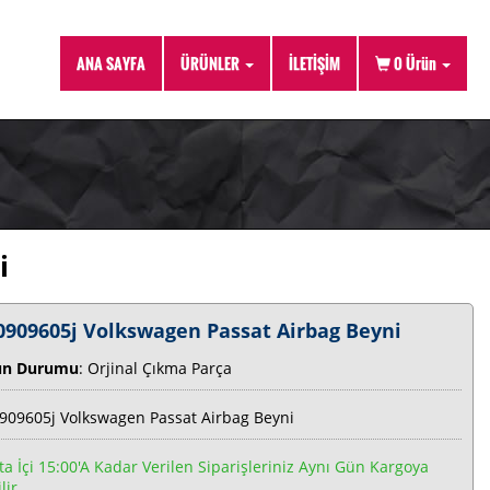
ANA SAYFA
ÜRÜNLER
İLETİŞİM
0
Ürün
i
0909605j Volkswagen Passat Airbag Beyni
ün Durumu
: Orjinal Çıkma Parça
909605j Volkswagen Passat Airbag Beyni
ta İçi 15:00'a Kadar Verilen Siparişleriniz Aynı Gün Kargoya
lir.