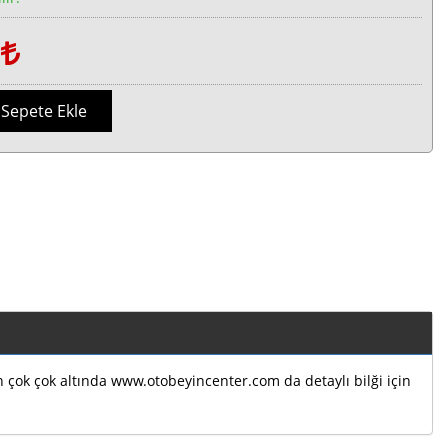
1
Sepete Ekle
ın çok çok altında www.otobeyincenter.com da detaylı bilği için