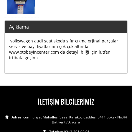
Açıklama
volkswagen audi seat skoda sıfır çıkma orjinal parçalar
servis ve bayi fiyatlarının çok çok altında
www.otobeyincenter.com da detaylı bilği için lütfen
irtibata geçiniz.
İLETİŞİM BİLGİLERİMİZ
Adres:
cumhuriyet Mahallesi Sezai Karakoç Caddesi 5411 Sokak No:44
Batıkent / Ankara
Telefon:
0312-395 92 06