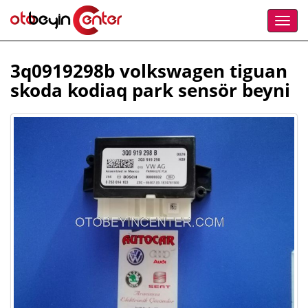
3q0919298b volkswagen tiguan
skoda kodiaq park sensör beyni