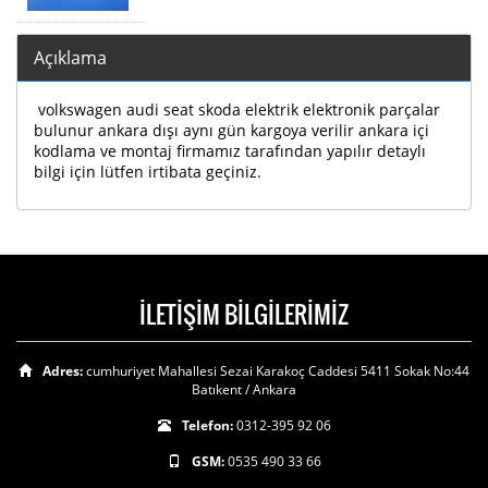
Açıklama
volkswagen audi seat skoda elektrik elektronik parçalar
bulunur ankara dışı aynı gün kargoya verilir ankara içi
kodlama ve montaj firmamız tarafından yapılır detaylı
bilgi için lütfen irtibata geçiniz.
İLETİŞİM BİLGİLERİMİZ
Adres:
cumhuriyet Mahallesi Sezai Karakoç Caddesi 5411 Sokak No:44
Batıkent / Ankara
Telefon:
0312-395 92 06
GSM:
0535 490 33 66