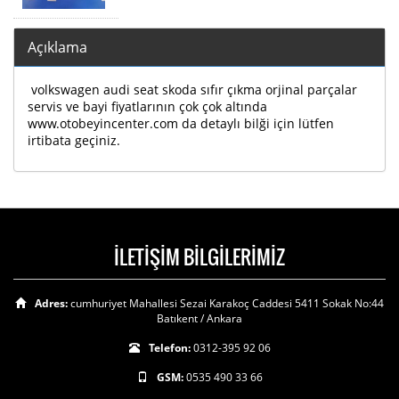
Açıklama
volkswagen audi seat skoda sıfır çıkma orjinal parçalar
servis ve bayi fiyatlarının çok çok altında
www.otobeyincenter.com da detaylı bilği için lütfen
irtibata geçiniz.
İLETİŞİM BİLGİLERİMİZ
Adres:
cumhuriyet Mahallesi Sezai Karakoç Caddesi 5411 Sokak No:44
Batıkent / Ankara
Telefon:
0312-395 92 06
GSM:
0535 490 33 66