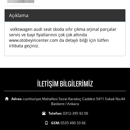
Açıklama
volkswagen audi seat skoda sıfır çıkma orjinal parçalar
servis ve bayi fiyatlarının çok çok altında
www.otobeyincenter.com da detaylı bilği için lütfen
irtibata geçiniz.
İLETİŞİM BİLGİLERİMİZ
Adres:
cumhuriyet Mahallesi Sezai Karakoç Caddesi 5411 Sokak No:44
Batıkent / Ankara
Telefon:
0312-395 92 06
GSM:
0535 490 33 66