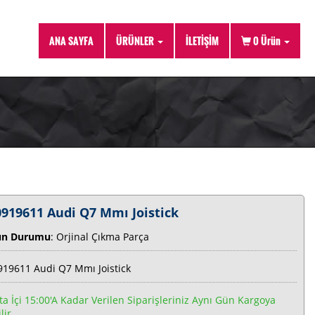
ANA SAYFA
ÜRÜNLER
İLETİŞİM
0
Ürün
0919611 Audi Q7 Mmı Joistick
ün Durumu
: Orjinal Çıkma Parça
919611 Audi Q7 Mmı Joistick
ta İçi 15:00'a Kadar Verilen Siparişleriniz Aynı Gün Kargoya
lir.