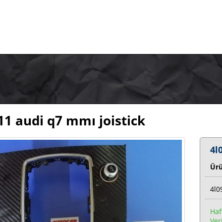
11 audi q7 mmı joistick
4l
Ür
4l0
Haf
Veri