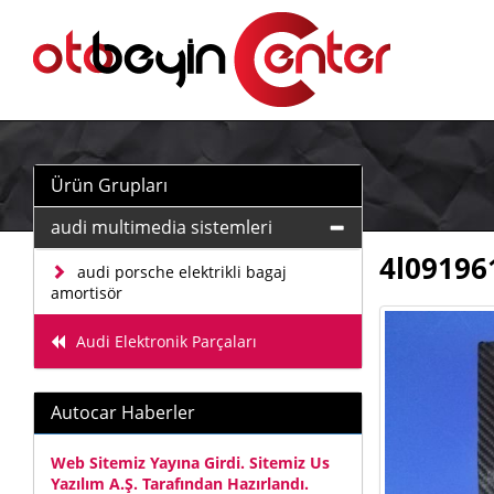
Ürün Grupları
audi multimedia sistemleri
4l09196
audi porsche elektrikli bagaj
amortisör
Audi Elektronik Parçaları
Autocar Haberler
Web Sitemiz Yayına Girdi. Sitemiz Us
Yazılım A.Ş. Tarafından Hazırlandı.