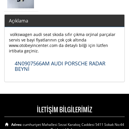
Açıklama
volkswagen audi seat skoda sıfır çıkma orjinal parçalar
servis ve bayi fiyatlarının çok çok altında
www.otobeyincenter.com da detaylı bilği için lütfen
irtibata geçiniz.
4N0907566AM AUDI PORSCHE RADAR
BEYNİ
İLETİŞİM BİLGİLERİMİZ
Adres:
cumhuriyet Mahallesi Sezai Karakoç Caddesi 5411 Sokak No:44