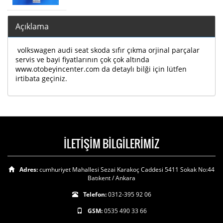
Açıklama
volkswagen audi seat skoda sıfır çıkma orjinal parçalar
servis ve bayi fiyatlarının çok çok altında
www.otobeyincenter.com da detaylı bilği için lütfen
irtibata geçiniz.
İLETİŞİM BİLGİLERİMİZ
Adres:
cumhuriyet Mahallesi Sezai Karakoç Caddesi 5411 Sokak No:44
Batıkent / Ankara
Telefon:
0312-395 92 06
GSM:
0535 490 33 66