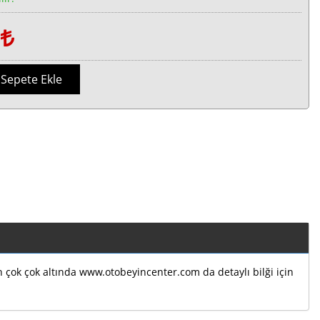
1
Sepete Ekle
ın çok çok altında www.otobeyincenter.com da detaylı bilği için