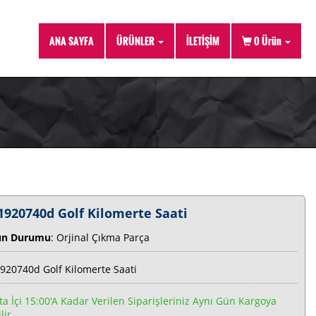
ANA SAYFA
ÜRÜNLER
İLETİŞİM
0
Ürün
1920740d Golf Kilomerte Saati
ün Durumu
: Orjinal Çıkma Parça
920740d Golf Kilomerte Saati
ta İçi 15:00'a Kadar Verilen Siparişleriniz Aynı Gün Kargoya
lir.