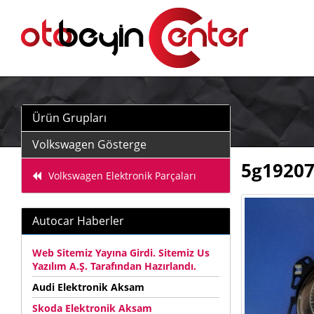
Ürün Grupları
Volkswagen Gösterge
5g19207
Volkswagen Elektronik Parçaları
Autocar Haberler
Web Sitemiz Yayına Girdi. Sitemiz Us
Yazılım A.Ş. Tarafından Hazırlandı.
Audi Elektronik Aksam
Skoda Elektronik Aksam