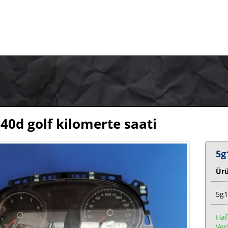
40d golf kilomerte saati
5g
Ür
5g1
Haf
Veri