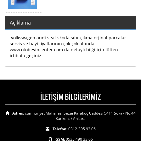
Açıklama
volkswagen audi seat skoda sıfır çıkma orjinal parçalar
servis ve bayi fiyatlarının çok çok altında
www.otobeyincenter.com da detaylı bilği için lütfen
irtibata geçiniz.
İLETİŞİM BİLGİLERİMİZ
Adres:
cumhuriyet Mahallesi Sezai Karakoç Caddesi 5411 Sokak No:44
Batıkent / Ankara
Telefon:
0312-395 92 06
GSM:
0535 490 33 66