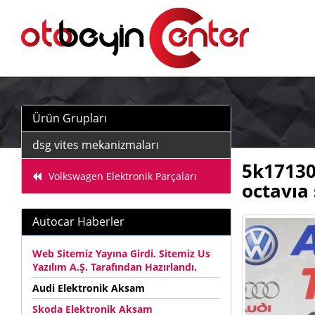
Ürün Grupları
dsg vites mekanizmaları
5k17130
Volkswagen Elektronik Parçaları
octavıa
Autocar Haberler
Web Sitemiz Yayına Girdi. Sitemiz Us
Yazılım A.Ş. Tarafından Hazırlandı.
Audi Elektronik Aksam
Skoda Elektronik Aksam