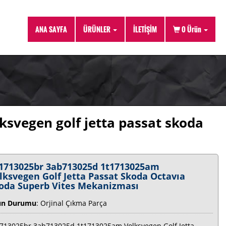
ANA SAYFA
ÜRÜNLER
İLETİŞİM
0
Ürün
svegen golf jetta passat skoda
1713025br 3ab713025d 1t1713025am
lksvegen Golf Jetta Passat Skoda Octavıa
oda Superb Vites Mekanizması
ün Durumu
: Orjinal Çıkma Parça
713025br 3ab713025d 1t1713025am Volksvegen Golf Jetta