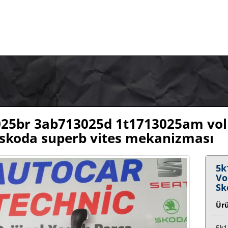
25br 3ab713025d 1t1713025am volk
 skoda superb vites mekanizması
5k
Vo
Sk
Ür
5k1