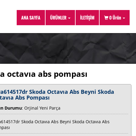
ANA SAYFA
ÜRÜNLER
İLETİŞİM
0
Ürün
a octavıa abs pompası
a614517dr Skoda Octavıa Abs Beyni Skoda
tavıa Abs Pompası
ün Durumu
: Orjinal Yeni Parça
614517dr Skoda Octavıa Abs Beyni Skoda Octavıa Abs
mpası