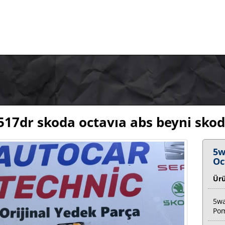
17dr skoda octavıa abs beyni skod
5w
Oc
Ür
5wa
Po