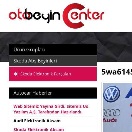
Ürün Grupları
Skoda Abs Beyinleri
5wa6145
Skoda Elektronik Parçaları
Autocar Haberler
Web Sitemiz Yayına Girdi. Sitemiz Us
Yazılım A.Ş. Tarafından Hazırlandı.
Audi Elektronik Aksam
Skoda Elektronik Aksam