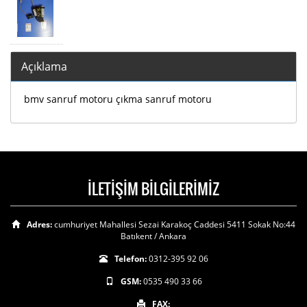
Açıklama
bmv sanruf motoru çıkma sanruf motoru
İLETİŞİM BİLGİLERİMİZ
Adres:
cumhuriyet Mahallesi Sezai Karakoç Caddesi 5411 Sokak No:44
Batıkent / Ankara
Telefon:
0312-395 92 06
GSM:
0535 490 33 66
FAX: