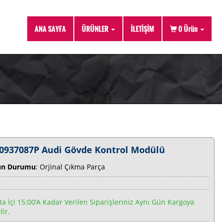
ANA SAYFA
ÜRÜNLER
İLETİŞİM
0
Ürün
0937087P Audi Gövde Kontrol Modülü
ün Durumu
: Orjinal Çıkma Parça
ta İçi 15:00'a Kadar Verilen Siparişleriniz Aynı Gün Kargoya
lir.