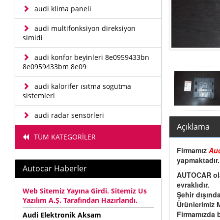
audi klima paneli
audi multifonksiyon direksiyon
simidi
audi konfor beyinleri 8e0959433bn
8e0959433bm 8e09
audi kalorifer ısıtma sogutma
sistemleri
audi radar sensörleri
Açıklama
TÜM KATEGORİLER
Firmamız
Aud
yapmaktadır.
Autocar Haberler
AUTOCAR olara
evraklıdır.
Web Sitemiz Yayına Girdi. Sitemiz Us
Şehir dışınd
Yazılım A.Ş. Tarafından Hazırlandı.
Ürünlerimiz 
Firmamızda b
Audi Elektronik Aksam