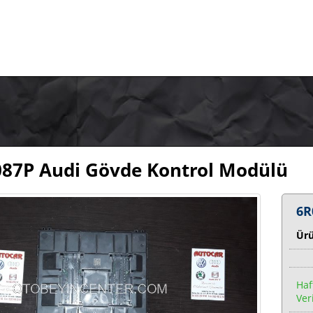
87P Audi Gövde Kontrol Modülü
6R
Ür
Haf
Veri