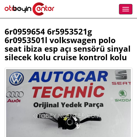
6r0959654 6r5953521g
6r0953501l volkswagen polo
seat ibiza esp açı sensörü sinyal
silecek kolu cruise kontrol kolu