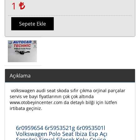
1
Sepete Ekle
Açıklama
volkswagen audi seat skoda sıfır çıkma orjinal parçalar
servis ve bayi fiyatlarının çok çok altında
www.otobeyincenter.com da detaylı bilği için lütfen
irtibata geçiniz.
6r0959654 6r5953521g 6r0953501l
Volkswagen Polo Seat Ibiza Esp Açı
Sensörü Sinyal Silecek Kolu Cruise