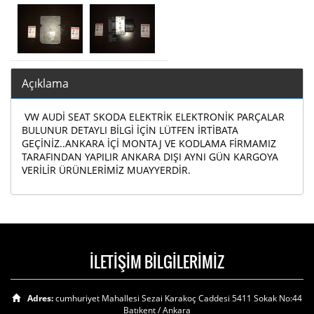
Açıklama
VW AUDİ SEAT SKODA ELEKTRİK ELEKTRONİK PARÇALAR
BULUNUR DETAYLI BİLGİ İÇİN LÜTFEN İRTİBATA
GEÇİNİZ..ANKARA İÇİ MONTAJ VE KODLAMA FİRMAMIZ
TARAFINDAN YAPILIR ANKARA DIŞI AYNI GÜN KARGOYA
VERİLİR ÜRÜNLERİMİZ MUAYYERDİR.
İLETİŞİM BİLGİLERİMİZ
Adres:
cumhuriyet Mahallesi Sezai Karakoç Caddesi 5411 Sokak No:44
Batıkent / Ankara