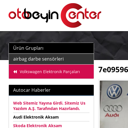
Ürün Grupları
airbag darbe sensörleri
7e09596
Volkswagen Elektronik Parçaları
Autocar Haberler
Web Sitemiz Yayına Girdi. Sitemiz Us
Yazılım A.Ş. Tarafından Hazırlandı.
Audi Elektronik Aksam
Skoda Elektronik Aksam