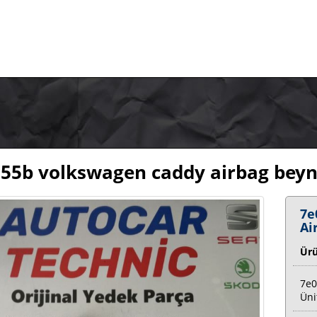
55b volkswagen caddy airbag beyni 
7e
Ai
Ür
7e0
Üni