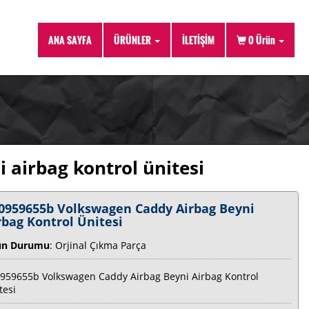
ANA SAYFA
ÜRÜNLER
İLETİŞİM
0
Ürün
airbag kontrol ünitesi
0959655b Volkswagen Caddy Airbag Beyni
rbag Kontrol Ünitesi
ün Durumu
: Orjinal Çıkma Parça
959655b Volkswagen Caddy Airbag Beyni Airbag Kontrol
tesi