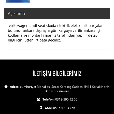
Açıklama
volkswagen audi seat skoda elektrik elektronik parçalar
bulunur ankara dışı aynı gün kargoya verilir ankara içi
kodlama ve montaj firmamız tarafından yapılır detaylı
bilgi için lütfen irtibata geçiniz.
İLETİŞİM BİLGİLERİMİZ
Adres:
cumhuriyet Mahallesi Sezai Karakoç Caddesi 5411 Sokak No:44
Batıkent / Ankara
Telefon:
0312-395 92 06
GSM:
0535 490 33 66