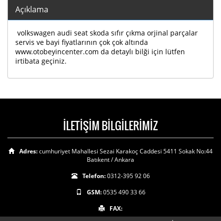
Açıklama
volkswagen audi seat skoda sıfır çıkma orjinal parçalar
servis ve bayi fiyatlarının çok çok altında
www.otobeyincenter.com da detaylı bilği için lütfen
irtibata geçiniz.
İLETİŞİM BİLGİLERİMİZ
Adres:
cumhuriyet Mahallesi Sezai Karakoç Caddesi 5411 Sokak No:44
Batıkent / Ankara
Telefon:
0312-395 92 06
GSM:
0535 490 33 66
FAX: