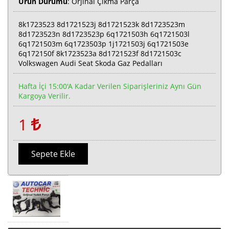
Ürün Durumu
: Orjinal Çıkma Parça
8k1723523 8d1721523j 8d1721523k 8d1723523m
8d1723523n 8d1723523p 6q1721503h 6q1721503l
6q1721503m 6q1723503p 1j1721503j 6q1721503e
6q172150f 8k1723523a 8d1721523f 8d1721503c
Volkswagen Audi Seat Skoda Gaz Pedalları
Hafta İçi 15:00'a Kadar Verilen Siparişleriniz Aynı Gün
Kargoya Verilir.
1
Sepete Ekle