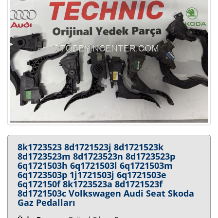
8k1723523 8d1721523j 8d1721523k
8d1723523m 8d1723523n 8d1723523p
6q1721503h 6q1721503l 6q1721503m
6q1723503p 1j1721503j 6q1721503e
6q172150f 8k1723523a 8d1721523f
8d1721503c Volkswagen Audi Seat Skoda
Gaz Pedalları