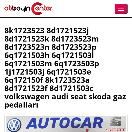
8k1723523 8d1721523j
8d1721523k 8d1723523m
8d1723523n 8d1723523p
6q1721503h 6q1721503l
6q1721503m 6q1723503p
1j1721503j 6q1721503e
6q172150f 8k1723523a
8d1721523f 8d1721503c
volkswagen audi seat skoda gaz
pedalları