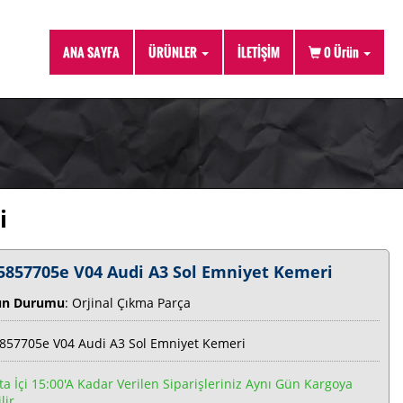
ANA SAYFA
ÜRÜNLER
İLETİŞİM
0
Ürün
i
5857705e V04 Audi A3 Sol Emniyet Kemeri
ün Durumu
: Orjinal Çıkma Parça
857705e V04 Audi A3 Sol Emniyet Kemeri
ta İçi 15:00'a Kadar Verilen Siparişleriniz Aynı Gün Kargoya
lir.