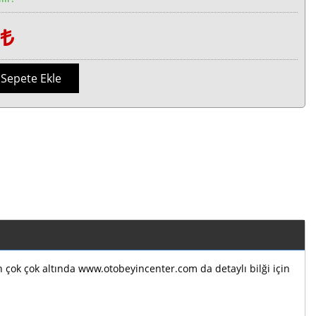
1
Sepete Ekle
ın çok çok altında www.otobeyincenter.com da detaylı bilği için