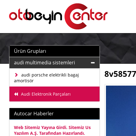
Ürün Grupları
audi multimedia sistemleri
8v58577
audi porsche elektrikli bagaj
amortisör
Audi Elektronik Parçaları
Autocar Haberler
Web Sitemiz Yayına Girdi. Sitemiz Us
Yazılım A.Ş. Tarafından Hazırlandı.