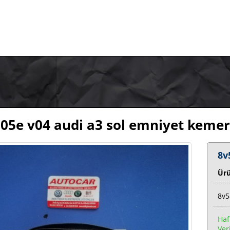
05e v04 audi a3 sol emniyet kemer
8v
Ür
8v5
Haf
Veri